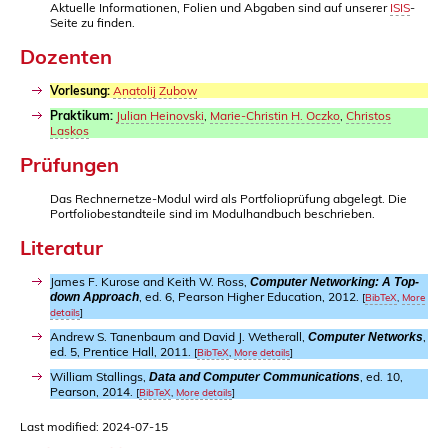
Aktuelle Informationen, Folien und Abgaben sind auf unserer
ISIS
-
Seite zu finden.
Dozenten
Vorlesung:
Anatolij Zubow
Praktikum:
Julian Heinovski
,
Marie-Christin H. Oczko
,
Christos
Laskos
Prüfungen
Das Rechnernetze-Modul wird als Portfolioprüfung abgelegt. Die
Portfoliobestandteile sind im Modulhandbuch beschrieben.
Literatur
James F. Kurose and Keith W. Ross,
Computer Networking: A Top-
, ed. 6, Pearson Higher Education, 2012.
down Approach
[
BibTeX
,
More
details
]
Andrew S. Tanenbaum and David J. Wetherall,
,
Computer Networks
ed. 5, Prentice Hall, 2011.
[
BibTeX
,
More details
]
William Stallings,
, ed. 10,
Data and Computer Communications
Pearson, 2014.
[
BibTeX
,
More details
]
Last modified: 2024-07-15